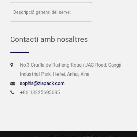
Descripció general del servei
Contacti amb nosaltres
No.3 Cruïlla de RuiFeng Road i JAC Road, Gangji
Industrial Park, Hefei, Anhui, Xina
sophia@ziapack.com
+86 13225695685