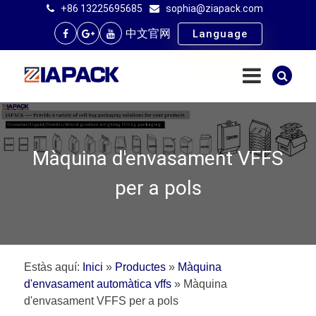
+86 13225695685
sophia@ziapack.com
中文官网
Language
Màquina d'envasament VFFS
per a pols
Estàs aquí:
Inici
»
Productes
»
Màquina
d'envasament automàtica vffs
»
Màquina
d'envasament VFFS per a pols