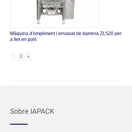
Màquina d'ompliment i envasat de barrena ZL520 per
a llet en pols
1
2
»
Sobre IAPACK