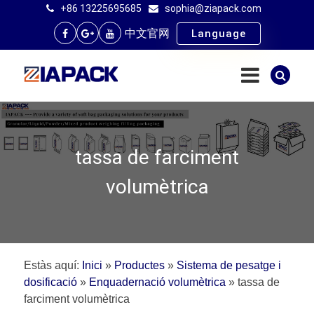
+86 13225695685
sophia@ziapack.com
中文官网
Language
tassa de farciment
volumètrica
Estàs aquí:
Inici
»
Productes
»
Sistema de pesatge i
dosificació
»
Enquadernació volumètrica
»
tassa de
farciment volumètrica