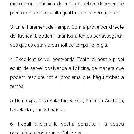
mesclador i màquina de molí de pellets depenen de
preus competitius, d'alta qualitat i de servei superior.
3. En el lliurament del temps. Com a proveïdor directe
del fabricant, podem lliurar-los a temps per assegurar-
vos que us estalviareu molt de temps i energia.
4. Excel·lent servei postvenda. Tenim el nostre propi
equip de servei postvenda a l'oficina, de manera que
podem resoldre tot el problema que hàgiu trobat a
temps.
5. Hem exportat a Pakistan, Rússia, Amèrica, Austràlia,
Uzbekistan, uns 30 països.
6. Treball eficient: la vostra consulta i la vostra
pregunta es tractaran en 24 hores.