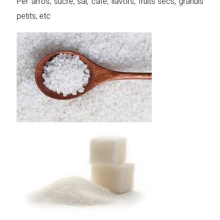
Per arròs, sucre, sal, cafè, llavors, fruits secs, grànuls
petits, etc