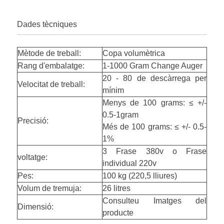
Dades tècniques
Mètode de treball:
Copa volumètrica
Rang d'embalatge:
1-1000 Gram Change Auger
20 - 80 de descàrrega per
Velocitat de treball:
mínim
Menys de 100 grams: ≤ +/-
0.5-1gram
Precisió:
Més de 100 grams: ≤ +/- 0.5-
1%
3 Frase 380v o Frase
voltatge:
individual 220v
Pes:
100 kg (220,5 lliures)
Volum de tremuja:
26 litres
Consulteu Imatges del
Dimensió:
producte