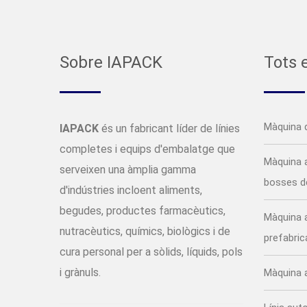
Sobre IAPACK
Tots 
Màquina 
IAPACK
és un fabricant líder de línies
completes i equips d'embalatge que
Màquina 
serveixen una àmplia gamma
bosses d
d'indústries incloent aliments,
begudes, productes farmacèutics,
Màquina 
nutracèutics, químics, biològics i de
prefabri
cura personal per a sòlids, líquids, pols
i grànuls.
Màquina a