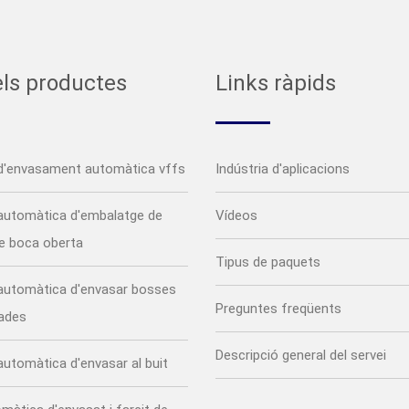
els productes
Links ràpids
d'envasament automàtica vffs
Indústria d'aplicacions
automàtica d'embalatge de
Vídeos
e boca oberta
Tipus de paquets
automàtica d'envasar bosses
Preguntes freqüents
cades
Descripció general del servei
utomàtica d'envasar al buit