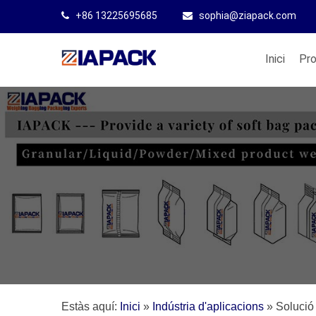
+86 13225695685
sophia@ziapack.com
Inici
Pr
Estàs aquí:
Inici
»
Indústria d'aplicacions
»
Solució