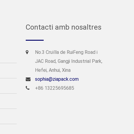
Contacti amb nosaltres
No.3 Cruïlla de RuiFeng Road i
JAC Road, Gangji Industrial Park,
Hefei, Anhui, Xina
sophia@ziapack.com
+86 13225695685