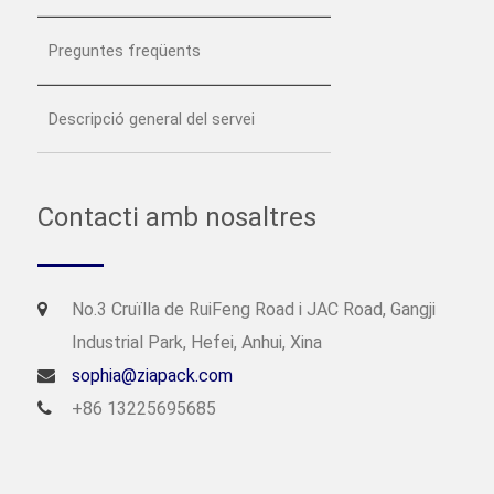
Preguntes freqüents
Descripció general del servei
Contacti amb nosaltres
No.3 Cruïlla de RuiFeng Road i JAC Road, Gangji
Industrial Park, Hefei, Anhui, Xina
sophia@ziapack.com
+86 13225695685