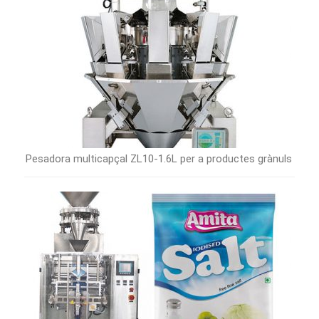
Pesadora multicapçal ZL10-1.6L per a productes grànuls