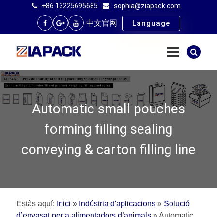
+86 13225695685
sophia@ziapack.com
中文官网
Language
Automatic small pouches
forming filling sealing
conveying & carton filling line
Estàs aquí:
Inici
»
Indústria d'aplicacions
»
Solució
d’envasat per a alimentadors d’animals
»
Automatic