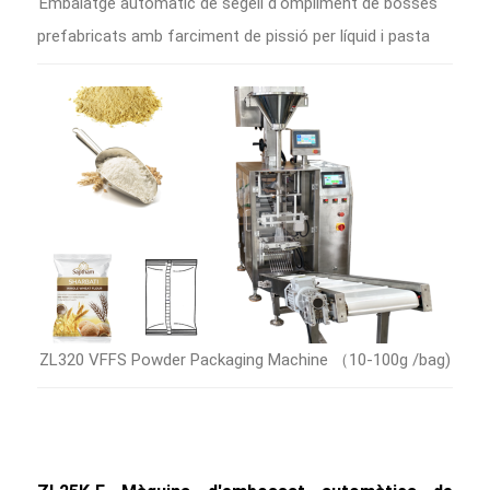
Embalatge automàtic de segell d'ompliment de bosses
prefabricats amb farciment de pissió per líquid i pasta
ZL320 VFFS Powder Packaging Machine （10-100g /bag)