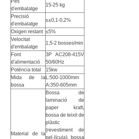
Pes
15-25 kg
d'embalatge
Precisió
≤±0,1-0,2%
d'embalatge
Oxigen restant
≤5%
Velocitat
1,5-2 bosses/min
d'embalatge
Font
3P AC208-415V
d'alimentació
50/60Hz
Potència total
15kw
Mida de la
L:500-1000mm
bossa
A:350-605mm
Bossa de
laminació de
paper kraft,
bossa de teixit de
plàstic
(revestiment de
Material de la
pel·lícula), bossa