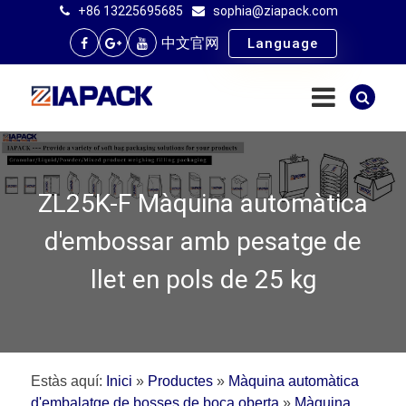
+86 13225695685
sophia@ziapack.com
中文官网
Language
ZL25K-F Màquina automàtica
d'embossar amb pesatge de
llet en pols de 25 kg
Estàs aquí:
Inici
»
Productes
»
Màquina automàtica
d'embalatge de bosses de boca oberta
»
Màquina