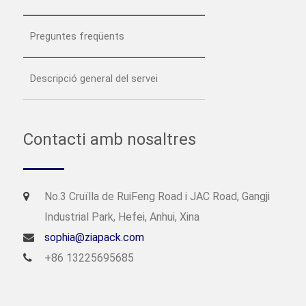
Preguntes freqüents
Descripció general del servei
Contacti amb nosaltres
No.3 Cruïlla de RuiFeng Road i JAC Road, Gangji
Industrial Park, Hefei, Anhui, Xina
sophia@ziapack.com
+86 13225695685