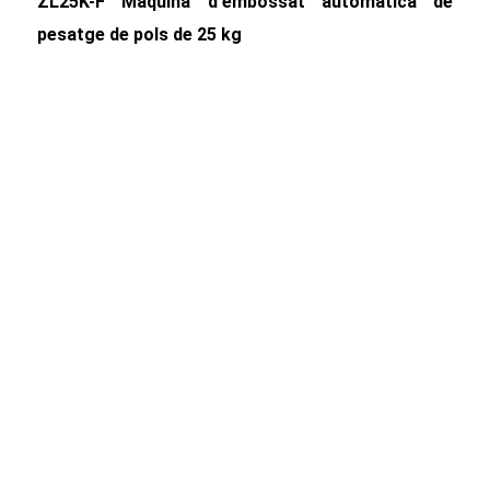
ZL25K-F Màquina d'embossat automàtica de
pesatge de pols de 25 kg