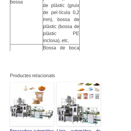
bossa
de plàstic (gruix
de pel·lícula 0,2
mm), bossa de
plàstic (bossa de
plàstic PE
inclosa), etc.
Bossa de boca
Borsa de forma
oberta en forma
de coixí
6kg/cm2
Aire comprimit
Productes relacionats
0,3cm3/min
>99,9%,
Nitrogen
0,4Mpa；
3
3m
/hores
Ensacadora automàtica
Línia automàtica de