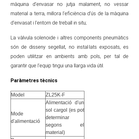
màquina d'envasar no jutja malament, no vessar
material a terra, millora l'eficiència d'ús de la màquina
d'envasat i l'entorn de treball in situ;
La vàlvula solenoide i altres components pneumàtics
són de disseny segellat, no instal·lats exposats, es
poden utilitzar en ambients amb pols, per tal de
garantir que l'equip tingui una llarga vida útil.
Paràmetres tècnics
Model
ZL25K-F
Alimentació d'un
sol cargol (es pot
Mode
determinar
d'alimentació
segons el
material)