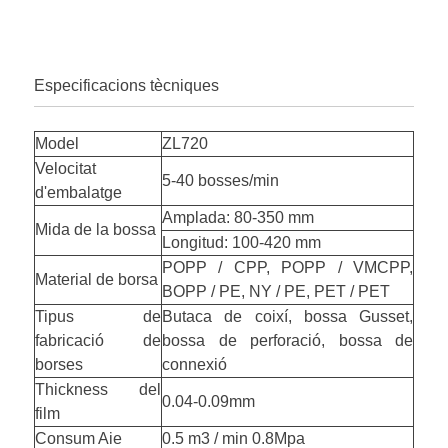
Especificacions tècniques
Model
ZL720
Velocitat
5-40 bosses/min
d'embalatge
Amplada: 80-350 mm
Mida de la bossa
Longitud: 100-420 mm
POPP / CPP, POPP / VMCPP,
Material de borsa
BOPP / PE, NY / PE, PET / PET
Tipus de
Butaca de coixí, bossa Gusset,
fabricació de
bossa de perforació, bossa de
borses
connexió
Thickness del
0.04-0.09mm
film
Consum Aie
0.5 m3 / min 0.8Mpa