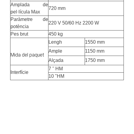
Amplada de
720 mm
pel·lícula Max
Paràmetre de
220 V 50/60 Hz 2200 W
potència
Pes brut
450 kg
Lengh
1550 mm
Ample
1150 mm
Mida del paquet
Alçada
1750 mm
7 '' HM
Interfície
10 "HM