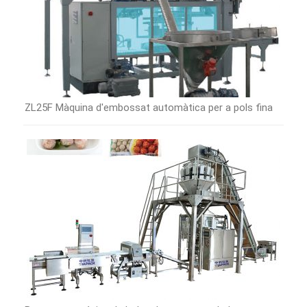
ZL25F Màquina d'embossat automàtica per a pols fina