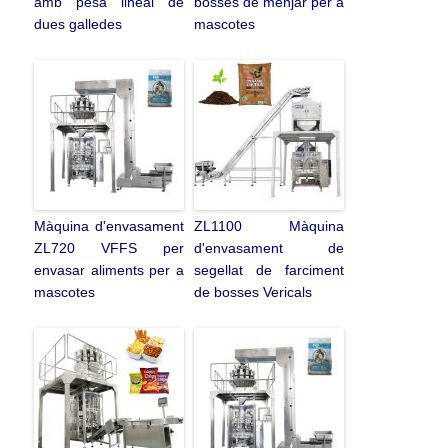
amb pesa lineal de
bosses de menjar per a
dues galledes
mascotes
Màquina d'envasament
ZL1100 Màquina
ZL720 VFFS per
d'envasament de
envasar aliments per a
segellat de farciment
mascotes
de bosses Vericals