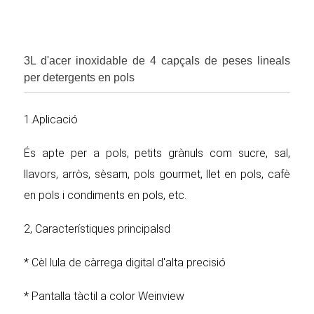
3L d'acer inoxidable de 4 capçals de peses lineals
per detergents en pols
1.Aplicació
És apte per a pols, petits grànuls com sucre, sal,
llavors, arròs, sèsam, pols gourmet, llet en pols, cafè
en pols i condiments en pols, etc.
2, Característiques principalsd
* Cèl lula de càrrega digital d'alta precisió
* Pantalla tàctil a color Weinview