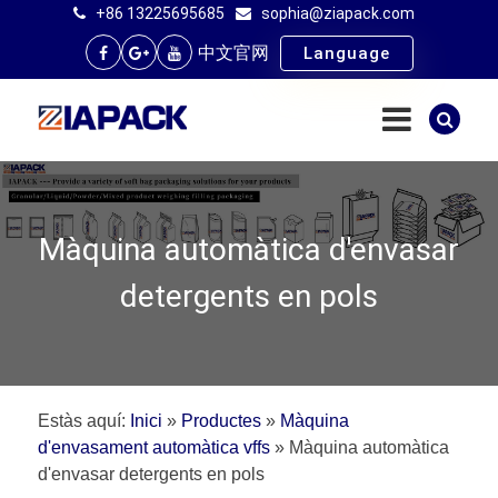
+86 13225695685
sophia@ziapack.com
中文官网
Language
Màquina automàtica d'envasar
detergents en pols
Estàs aquí:
Inici
»
Productes
»
Màquina
d'envasament automàtica vffs
»
Màquina automàtica
d'envasar detergents en pols