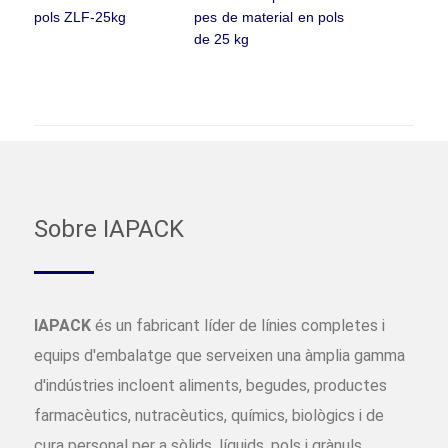
pols ZLF-25kg
pes de material en pols
de 25 kg
Sobre IAPACK
IAPACK
és un fabricant líder de línies completes i
equips d'embalatge que serveixen una àmplia gamma
d'indústries incloent aliments, begudes, productes
farmacèutics, nutracèutics, químics, biològics i de
cura personal per a sòlids, líquids, pols i grànuls.