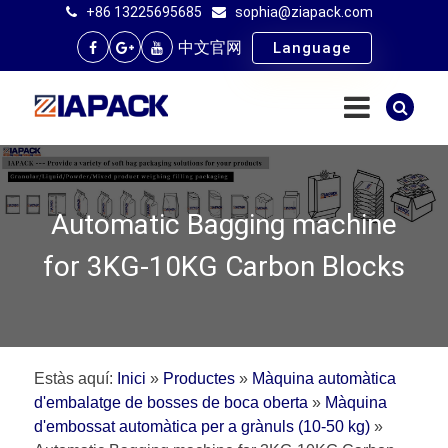
+86 13225695685
sophia@ziapack.com
中文官网
Language
Automatic Bagging machine
for 3KG-10KG Carbon Blocks
Estàs aquí:
Inici
»
Productes
»
Màquina automàtica
d'embalatge de bosses de boca oberta
»
Màquina
d'embossat automàtica per a grànuls (10-50 kg)
»