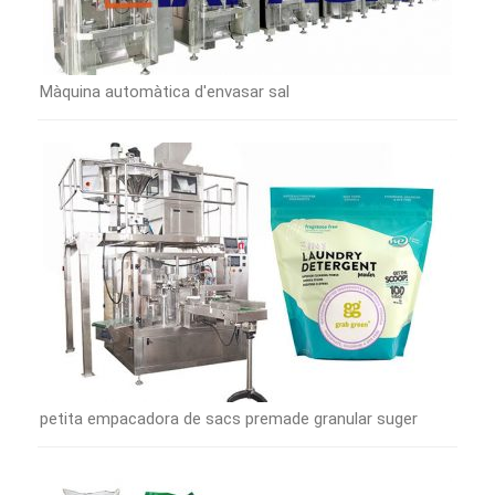
Màquina automàtica d'envasar sal
petita empacadora de sacs premade granular suger